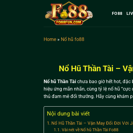
Bỏ
qua
FO88
LI
nội
dung
Home
»
Nổ hũ fo88
Nổ Hũ Thần Tài – Vậ
Nổ hũ Thần Tài
chưa bao giờ hết hot, đặc 
hiệu ứng mãn nhãn, cùng tỷ lệ nổ hũ “cực 
thủ đam mê đổi thưởng. Hãy cùng khám p
Nội dung bài viết
Nổ Hũ Thần Tài – Vận May Đổi Đời Với J
Vài nét về Nổ hũ Thần Tài Fo88