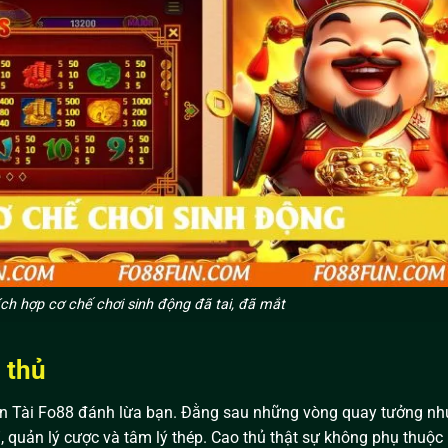
ích hợp cơ chế chơi sinh động đã tai, đã mắt
o thủ
n Tài Fo88 đánh lừa bạn. Đằng sau những vòng quay tưởng nh
, quản lý cược và tâm lý thép. Cao thủ thật sự không phụ thuộc