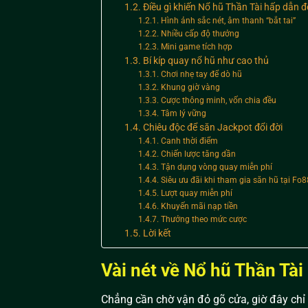
Điều gì khiến Nổ hũ Thần Tài hấp dẫn 
Hình ảnh sắc nét, âm thanh “bắt tai”
Nhiều cấp độ thưởng
Mini game tích hợp
Bí kíp quay nổ hũ như cao thủ
Chơi nhẹ tay để dò hũ
Khung giờ vàng
Cược thông minh, vốn chia đều
Tâm lý vững
Chiêu độc để săn Jackpot đổi đời
Canh thời điểm
Chiến lược tăng dần
Tận dụng vòng quay miễn phí
Siêu ưu đãi khi tham gia săn hũ tại Fo8
Lượt quay miễn phí
Khuyến mãi nạp tiền
Thưởng theo mức cược
Lời kết
Vài nét về Nổ hũ Thần Tài
Chẳng cần chờ vận đỏ gõ cửa, giờ đây chỉ v