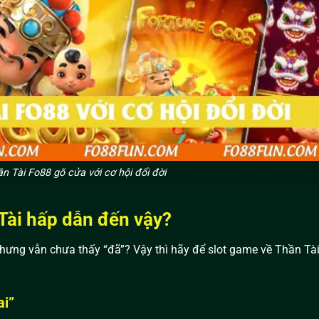
n Tài Fo88 gõ cửa với cơ hội đổi đời
 Tài hấp dẫn đến vậy?
ưng vẫn chưa thấy “đã”? Vậy thì hãy để slot game về Thần Tài
ai”