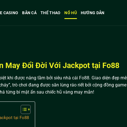
VE CASINO
BẮN CÁ
THỂ THAO
NỔ HŨ
HƯỚNG DẪN
n May Đổi Đời Với Jackpot tại Fo88
biệt khi được nâng tầm bởi siêu nhà cái Fo88. Giao diện đẹp mê 
cháy”, trò chơi đang được săn lùng ráo riết bởi cộng đồng game
há từng bí mật ẩn sau chiếc hũ vàng may mắn!
ackpot tại Fo88