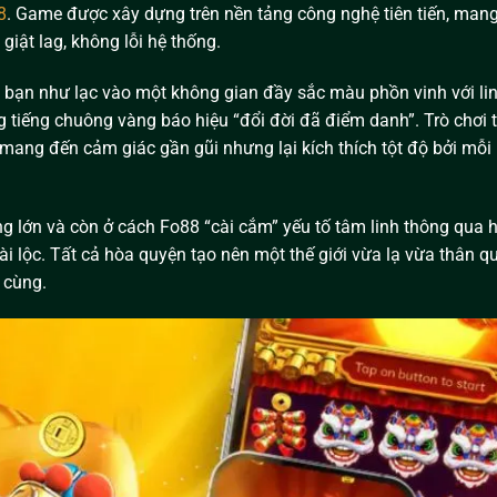
8
. Game được xây dựng trên nền tảng công nghệ tiên tiến, man
giật lag, không lỗi hệ thống.
, bạn như lạc vào một không gian đầy sắc màu phồn vinh với li
g tiếng chuông vàng báo hiệu “đổi đời đã điểm danh”. Trò chơi t
mang đến cảm giác gần gũi nhưng lại kích thích tột độ bởi mỗi 
g lớn và còn ở cách Fo88 “cài cắm” yếu tố tâm linh thông qua 
tài lộc. Tất cả hòa quyện tạo nên một thế giới vừa lạ vừa thân q
 cùng.