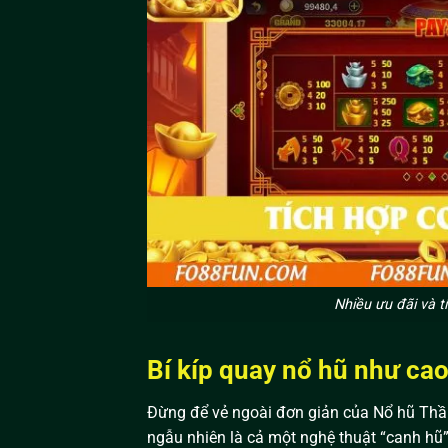
Nhiều ưu đãi và t
Bí kíp quay nổ hũ như ca
Đừng để vẻ ngoài đơn giản của Nổ hũ Thầ
ngẫu nhiên là cả một nghệ thuật “canh hũ”