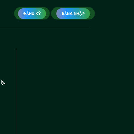
ĐĂNG KÝ
ĐĂNG NHẬP
ly,