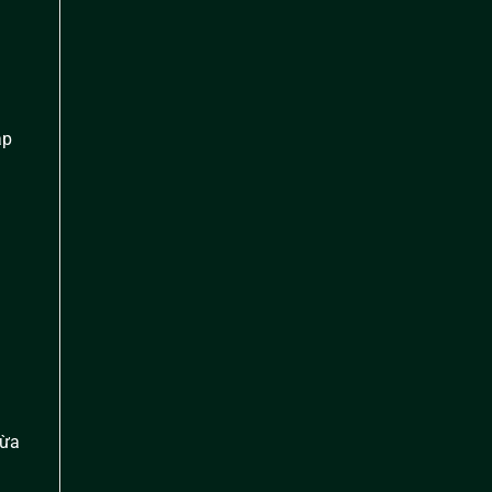
ắp
vừa