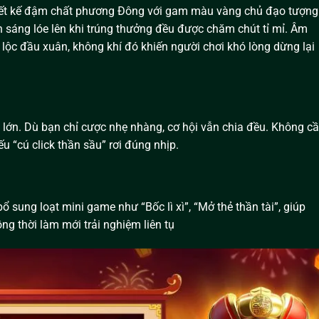
iết kế đậm chất phương Đông với gam màu vàng chủ đạo tượng
nh sáng lóe lên khi trúng thưởng đều được chăm chút tỉ mỉ. Âm
 lộc đầu xuân, không khí đó khiến người chơi khó lòng dừng lại
 lớn. Dù bạn chỉ cược nhẹ nhàng, cơ hội vẫn chia đều. Không c
ếu “cú click thần sầu” rơi đúng nhịp.
ổ sung loạt mini game như “Bốc lì xì”, “Mở thẻ thần tài”, giúp
ng thời làm mới trải nghiệm liên tụ