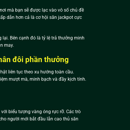
 nơi mà bạn sẽ được lạc vào vô số chủ đề
ấp dẫn hơn cả là cơ hội săn jackpot cực
lại. Bên cạnh đó là tỷ lệ trả thưởng minh
ận may.
nhân đôi phần thưởng
ật liên tục theo xu hướng toàn cầu.
ghiệm mượt mà, minh bạch và đầy kịch tính.
với biểu tượng vàng óng rực rỡ. Các trò
 cho người mới bắt đầu lẫn cao thủ săn