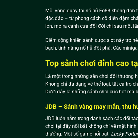
Mỗi vòng quay tại nổ hũ Fo88 không đơn th
độc đáo – từ phong cách cổ điển đậm chất
lớn, mở ra cánh cửa đổi đời chỉ sau một 
Điểm cộng khiến sảnh cược slot này trở nê
bạch, tính năng nổ hũ đột phá. Các minig
Top sảnh chơi đỉnh cao t
Là một trong những sân chơi đổi thưởng hà
Không chỉ đa dạng về thể loại, tất cả trò 
Dưới đây là những sảnh chơi cực hot mà b
JDB – Sảnh vàng may mắn, thu hút
JDB luôn nằm trong danh sách các đối tác 
chơi tại đây nổi bật không chỉ về mặt hìn
thưởng. Một số game nổi bật:
Lucky Fortu