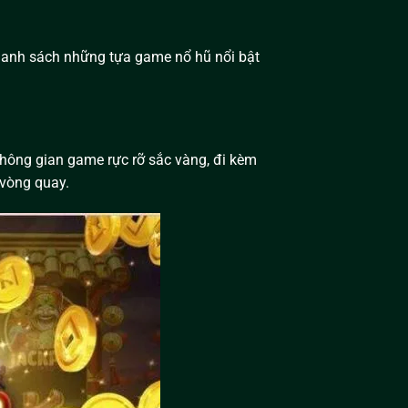
danh sách những tựa game nổ hũ nổi bật
Không gian game rực rỡ sắc vàng, đi kèm
 vòng quay.