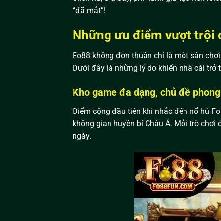
“đã mắt”!
Những ưu điểm vượt trội 
Fo88 không đơn thuần chỉ là một sân chơi s
Dưới đây là những lý do khiến nhà cái trở 
Kho game đa dạng, chủ đề phong 
Điểm cộng đầu tiên khi nhắc đến nổ hũ Fo
không gian huyền bí Châu Á. Mỗi trò chơi
ngày.