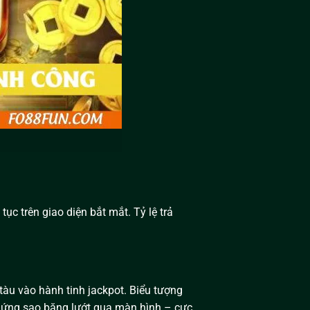
ục trên giao diện bắt mắt. Tỷ lệ trả
àu vào hành tinh jackpot. Biểu tượng
ệu ứng sao băng lướt qua màn hình – cực