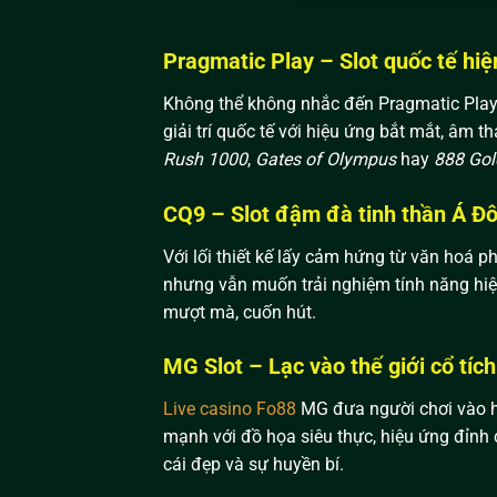
Pragmatic Play – Slot quốc tế hiệ
Không thể không nhắc đến Pragmatic Play 
giải trí quốc tế với hiệu ứng bắt mắt, âm
Rush 1000
,
Gates of Olympus
hay
888 Gol
CQ9 – Slot đậm đà tinh thần Á Đ
Với lối thiết kế lấy cảm hứng từ văn hoá 
nhưng vẫn muốn trải nghiệm tính năng hiệ
mượt mà, cuốn hút.
MG Slot – Lạc vào thế giới cổ tíc
Live casino Fo88
MG đưa người chơi vào hà
mạnh với đồ họa siêu thực, hiệu ứng đỉnh 
cái đẹp và sự huyền bí.