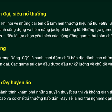
n đại, siêu nổ thưởng
khi nói về những cái tên đã làm nên thương hiệu
nổ hũ Fo88
. 
 thanh sống động và tiềm năng jackpot khổng lồ. Những tựa gam
d
– đều là lựa chọn yêu thích của cộng đồng game thủ toàn ch
ông
phương Đông. CQ9 là sảnh chơi đậm chất bản địa dành cho những
n đại. Các game tại đây đều được đầu tư kỹ lưỡng về chủ đề và
h đầy huyền ảo
nh trình khám phá những truyền thuyết sử thi và không gian t
cao và cơ chế trả thưởng hấp dẫn. Đây sẽ là nơi trải nghiệm đ